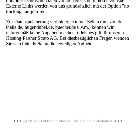
und/oder technische Daten von den Besuchern dieser Website!
Externe Links werden von uns grundsätzlich mit der Option "no
tracking" aufgerufen.
Zur Datenspeicherung verlinkter, externer Seiten (amazon.de,
thalia.de, hugendubel.de, buecher.de u.v.m.) können wir
naturgemäß keine Angaben machen. Gleiches gilt für unseren
Hosting-Partner Strato AG. Bei diesbezüglichen Fragen wenden
Sie sich bitte direkt an die jeweiligen Anbieter.
♦
♦
♦
(c) 2011-2024 by Storyhouse. Alle Rechte vorbehalten.
♦
♦
♦