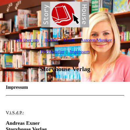
Wir über uns
Bücher
Musik
Autoren/Musiker
Buchhändler
Impressum
Storyhouse Verlag
Impressum
V.i.S.d.P.:
Andreas Exner
Storyhouse Verlag