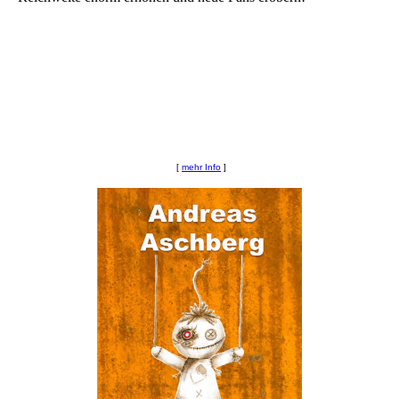
[
mehr Info
]